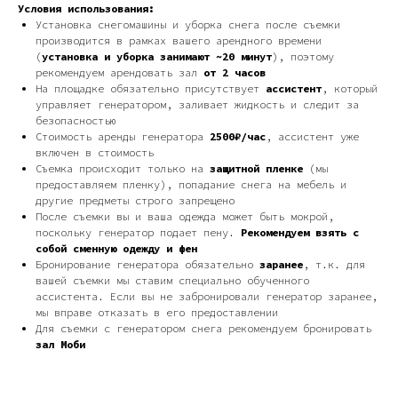
Условия использования:
Установка снегомашины и уборка снега после съемки
производится в рамках вашего арендного времени
(
установка и уборка занимают ~20 минут
), поэтому
рекомендуем арендовать зал
от 2 часов
На площадке обязательно присутствует
ассистент
, который
управляет генератором, заливает жидкость и следит за
безопасностью
Стоимость аренды генератора
2500₽/час
, ассистент уже
включен в стоимость
Съемка происходит только на
защитной пленке
(мы
предоставляем пленку), попадание снега на мебель и
другие предметы строго запрещено
После съемки вы и ваша одежда может быть мокрой,
поскольку генератор подает пену.
Рекомендуем взять с
собой сменную одежду и фен
Бронирование генератора обязательно
заранее
, т.к. для
вашей съемки мы ставим специально обученного
ассистента. Если вы не забронировали генератор заранее,
мы вправе отказать в его предоставлении
Для съемки с генератором снега рекомендуем бронировать
зал Моби