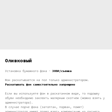
Оливковый
Установка бумажного фона -
300₽/съемка
Фон раскатывается на пол только администратором.
Раскатывать фон самостоятельно запрещено
Если вы используете фон в раскатанном виде, то подошву
обуви необходимо заклеить малярным скотчем (можно взять у
администратора).
В случае порче фона (затоптан, порван, помят)
администратор имеет право взять компенсацию из расчета